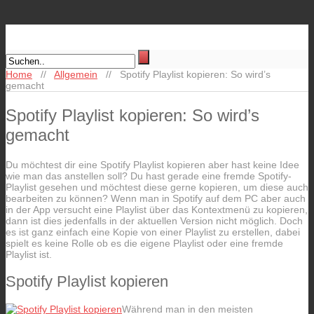
Home
//
Allgemein
//
Spotify Playlist kopieren: So wird’s
gemacht
Spotify Playlist kopieren: So wird’s
gemacht
Du möchtest dir eine Spotify Playlist kopieren aber hast keine Idee
wie man das anstellen soll? Du hast gerade eine fremde Spotify-
Playlist gesehen und möchtest diese gerne kopieren, um diese auch
bearbeiten zu können? Wenn man in Spotify auf dem PC aber auch
in der App versucht eine Playlist über das Kontextmenü zu kopieren,
dann ist dies jedenfalls in der aktuellen Version nicht möglich. Doch
es ist ganz einfach eine Kopie von einer Playlist zu erstellen, dabei
spielt es keine Rolle ob es die eigene Playlist oder eine fremde
Playlist ist.
Spotify Playlist kopieren
Während man in den meisten