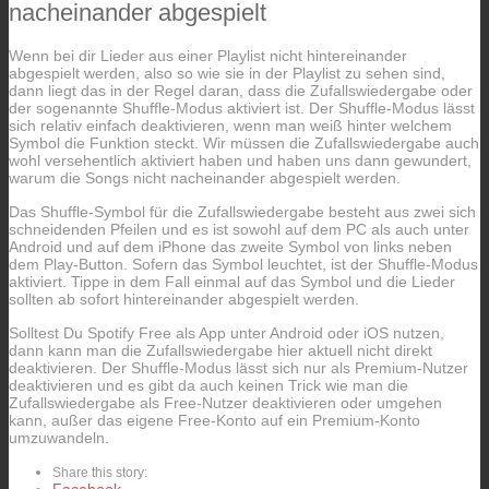
nacheinander abgespielt
Wenn bei dir Lieder aus einer Playlist nicht hintereinander
abgespielt werden, also so wie sie in der Playlist zu sehen sind,
dann liegt das in der Regel daran, dass die Zufallswiedergabe oder
der sogenannte Shuffle-Modus aktiviert ist. Der Shuffle-Modus lässt
sich relativ einfach deaktivieren, wenn man weiß hinter welchem
Symbol die Funktion steckt. Wir müssen die Zufallswiedergabe auch
wohl versehentlich aktiviert haben und haben uns dann gewundert,
warum die Songs nicht nacheinander abgespielt werden.
Das Shuffle-Symbol für die Zufallswiedergabe besteht aus zwei sich
schneidenden Pfeilen und es ist sowohl auf dem PC als auch unter
Android und auf dem iPhone das zweite Symbol von links neben
dem Play-Button. Sofern das Symbol leuchtet, ist der Shuffle-Modus
aktiviert. Tippe in dem Fall einmal auf das Symbol und die Lieder
sollten ab sofort hintereinander abgespielt werden.
Solltest Du Spotify Free als App unter Android oder iOS nutzen,
dann kann man die Zufallswiedergabe hier aktuell nicht direkt
deaktivieren. Der Shuffle-Modus lässt sich nur als Premium-Nutzer
deaktivieren und es gibt da auch keinen Trick wie man die
Zufallswiedergabe als Free-Nutzer deaktivieren oder umgehen
kann, außer das eigene Free-Konto auf ein Premium-Konto
umzuwandeln.
Share this story: