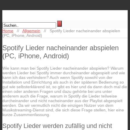
Home
//
Allgemein
//
Spotify Lieder nacheinander abspielen
(PC, iPhone, Android)
Spotify Lieder nacheinander abspielen
(PC, iPhone, Android)
Wie kann man bei Spotify Lieder nacheinander abspielen? Warum
werden Lieder bei Spotify immer durcheinander abgespielt und wie
kann ich das verhindern? Auch wenn Spotify sowohl von der
Installation und Einrichtung als auch in der späteren Bedienung so
gut wie selbsterklärend ist, so gibt es hier und da dann doch mal die
einen oder anderen Fragen und dazu gehörte bei uns unter
anderem auch die Frage, warum in Spotify die Lieder teilweise
durcheinander und nicht nacheinander aus der Playlist abgespielt
werden. Da wir vermutlich nicht die einzigen Nutzer von dem
Musikstreaming-Dienst sind, die sich diese Frage stellen, hier eine
kurze Zusammenfassung.
Spotify Lieder werden zufällig und nicht